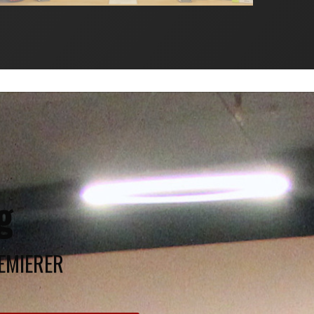
g
ÆMIERER