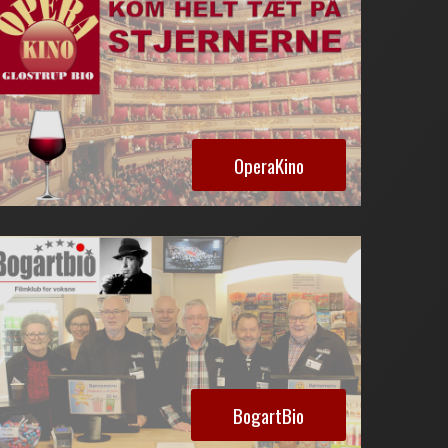
OperaKino
BogartBio