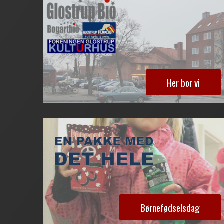
Her bor vi
Børnefødselsdag