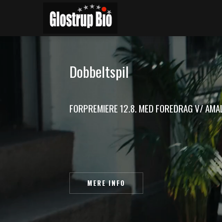
D
o
b
b
e
l
t
s
p
i
l
F
O
R
P
R
E
M
I
E
R
E
1
2
.
8
.
M
E
D
F
O
R
E
D
R
A
G
V
/
A
M
A
MERE INFO