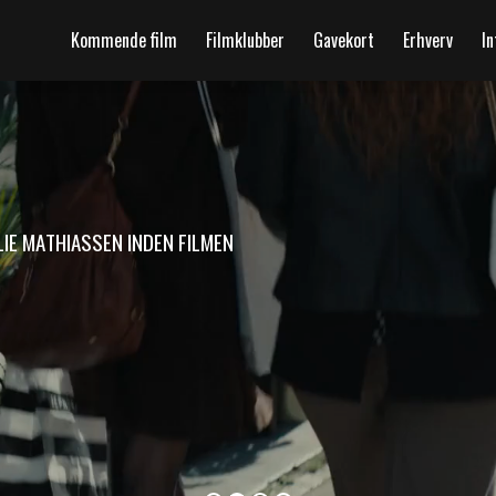
Kommende film
Filmklubber
Gavekort
Erhverv
In
L
I
E
M
A
T
H
I
A
S
S
E
N
I
N
D
E
N
F
I
L
M
E
N