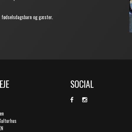
ed fødselsdagsbarn og gæster.
EJE
SOCIAL
en
Kulturhus
EN