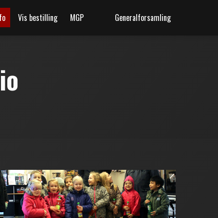
fo
Vis bestilling
MGP
Generalforsamling
io