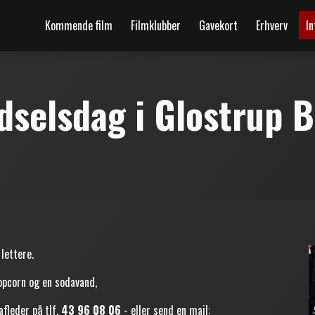
Kommende film
Filmklubber
Gavekort
Erhverv
In
dselsdag i Glostrup B
 lettere.
popcorn og en sodavand,
afleder på tlf.
43 96 08 06
- eller send en mail: