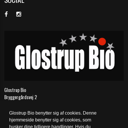
Glostrup Bio
Bryggergårdsvej 2
Telefon:
43 96 02 01
Glostrup Bio benytter sig af cookies. Denne
Email:
glostrupbio@glostrupbio.dk
hjemmeside benytter sig af cookies, som
husker dine tidligere handlinger. Hvis du